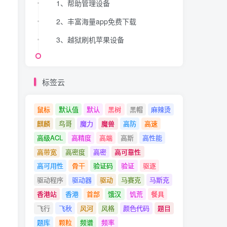
1、帮助管理设备
2、丰富海量app免费下载
3、越狱刷机苹果设备
标签云
鼠标
默认值
默认
黑树
黑帽
麻辣烫
麒麟
鸟哥
魔力
魔兽
高防
高速
高级ACL
高精度
高端
高斯
高性能
高带宽
高密度
高密
高可靠性
高可用性
骨干
验证码
验证
驱逐
驱动程序
驱动器
驱动
马赛克
马斯克
香港站
香港
首部
饿汉
饥荒
餐具
飞行
飞秋
风河
风格
颜色代码
题目
题库
颗粒
频谱
频率