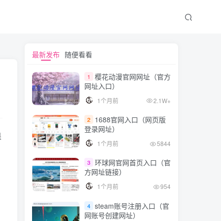
文章目录
最新发布
随便看看
樱花动漫官网网址（官方
1
网址入口）
爱思助手电脑版怎么下载？
1个月前
2.1W+
爱思助手电脑版下载教程
1688官网入口（网页版
2
第一步：下载爱思助手
登录网址）
果
第二步：安装爱思助手
1个月前
5844
？
第三步：使用爱思助手
环球网官网首页入口（官
3
方网址链接）
爱思助手功能介绍
1个月前
954
1、帮助管理设备
steam账号注册入口（官
4
2、丰富海量app免费下载
网账号创建网址）