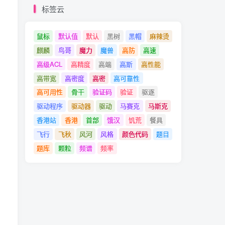
标签云
鼠标
默认值
默认
黑树
黑帽
麻辣烫
麒麟
鸟哥
魔力
魔兽
高防
高速
高级ACL
高精度
高端
高斯
高性能
高带宽
高密度
高密
高可靠性
高可用性
骨干
验证码
验证
驱逐
驱动程序
驱动器
驱动
马赛克
马斯克
香港站
香港
首部
饿汉
饥荒
餐具
飞行
飞秋
风河
风格
颜色代码
题目
题库
颗粒
频谱
频率