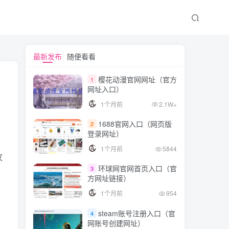
文章目录
最新发布
随便看看
樱花动漫官网网址（官方
1
网址入口）
mumu模拟器介绍
1个月前
2.1W+
mumu模拟器官网下载教程
1688官网入口（网页版
2
第一步：下载
登录网址）
第二步：安装
1个月前
5844
家
第三步：运行
环球网官网首页入口（官
3
方网址链接）
1个月前
954
steam账号注册入口（官
4
网账号创建网址）