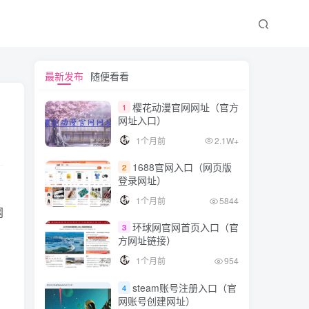
文章目录
最新发布
随便看看
樱花动漫官网网址（官方
1
网址入口）
Netflix奈飞会员购买指南
1个月前
2.1W+
Netflix会员购买平台推荐
1688官网入口（网页版
2
奈飞会员账号购买流程
登录网址）
奈飞会员账号登录步骤
1个月前
5844
网
奈飞账号国内使用须知
环球网官网首页入口（官
3
方网址链接）
1个月前
954
steam账号注册入口（官
4
网账号创建网址）