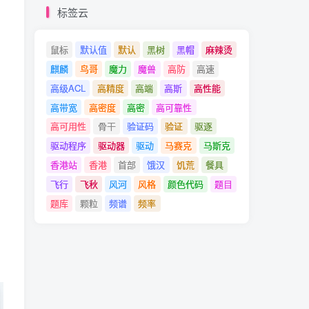
标签云
鼠标
默认值
默认
黑树
黑帽
麻辣烫
麒麟
鸟哥
魔力
魔兽
高防
高速
高级ACL
高精度
高端
高斯
高性能
高带宽
高密度
高密
高可靠性
高可用性
骨干
验证码
验证
驱逐
驱动程序
驱动器
驱动
马赛克
马斯克
香港站
香港
首部
饿汉
饥荒
餐具
飞行
飞秋
风河
风格
颜色代码
题目
题库
颗粒
频谱
频率