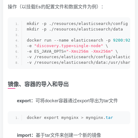
操作（以挂载Es的配置文件和数据文件为例）：
mkdir -p ./resources/elasticsearch/config
mkdir -p ./resources/elasticsearch/data
docker run --name elasticsearch -p 
9200
:
9200
 
-e 
"discovery.type=single-node"
 \
-e ES_JAVA_OPTS=
"-Xms256m -Xmx256m"
 \
-v /resources/elasticsearch/config/elasticsea
-v /resources/elasticsearch/data:/usr/share/e
镜像、容器的导入和导出
export：
可将docker容器通过export导出为tar文件
docker export mynginx 
>
 mynginx.
tar
import：
基于tar文件来创建一个新的镜像