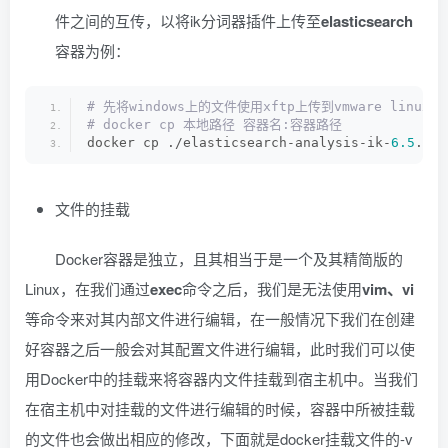
件之间的互传，以将ik分词器插件上传至
elasticsearch
容器为例：
# 先将windows上的文件使用xftp上传到vmware linu
# docker cp 本地路径 容器名:容器路径
docker cp ./elasticsearch-analysis-ik-
6.5
.
4
.
z
文件的挂载
Docker容器是独立，且其相当于是一个及其精简版的
Linux，在我们通过
exec
命令之后，我们是无法使用
vim、vi
等命令来对其内部文件进行编辑，在一般情况下我们在创建
好容器之后一般会对其配置文件进行编辑，此时我们可以使
用Docker中的挂载来将容器内文件挂载到宿主机中。当我们
在宿主机中对挂载的文件进行编辑的时候，容器中所被挂载
的文件也会做出相应的修改，下面就是docker挂载文件的-v