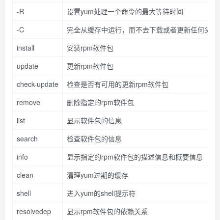
-R
设置yum处理一个命令的最大等待时间
-C
完全从缓存中运行，而不去下载或者更新任何头文
install
安装rpm软件包
update
更新rpm软件包
check-update
检查是否有可用的更新rpm软件包
remove
删除指定的rpm软件包
list
显示软件包的信息
search
检查软件包的信息
info
显示指定的rpm软件包的描述信息和概要信息
clean
清理yum过期的缓存
shell
进入yum的shell提示符
resolvedep
显示rpm软件包的依赖关系