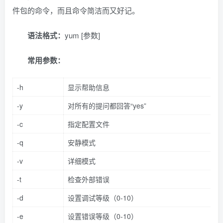
件包的命令，而且命令简洁而又好记。
语法格式：
yum [参数]
常用参数：
-h
显示帮助信息
-y
对所有的提问都回答“yes”
-c
指定配置文件
-q
安静模式
-v
详细模式
-t
检查外部错误
-d
设置调试等级（0-10）
-e
设置错误等级（0-10）