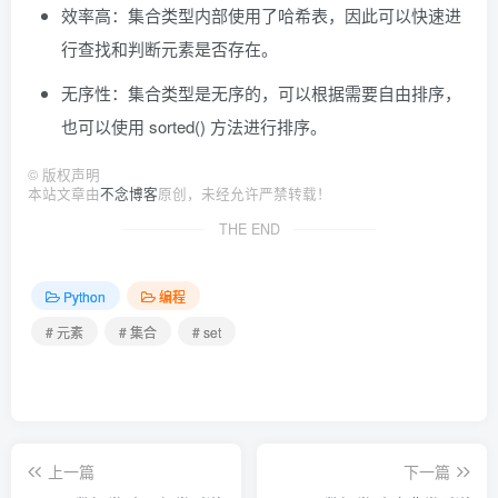
set1.
remove
(
6
)
 # 抛出 KeyError 异常
效率高：集合类型内部使用了哈希表，因此可以快速进
行查找和判断元素是否存在。
集合运算：包括交集、并集、差集和对称差集等。
# 创建集合
set1 = 
{
1
, 
2
, 
3
}
无序性：集合类型是无序的，可以根据需要自由排序，
set2 = 
{
3
, 
4
, 
5
}
也可以使用 sorted() 方法进行排序。
# 交集
print
(
set1 
&
 set2
)
 # 输出 {3}
©
版权声明
本站文章由
不念博客
原创，未经允许严禁转载！
# 并集
print
(
set1 
|
 set2
)
 # 输出 {1, 2, 3, 4, 5}
THE END
# 差集
print
(
set1 - set2
)
 # 输出 {1, 2}
Python
编程
# 对称差集
# 元素
# 集合
# set
print
(
set1 ^ set2
)
 # 输出 {1, 2, 4, 5}
上一篇
下一篇