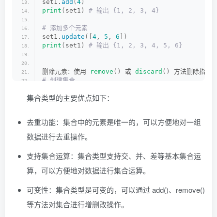
set1.
add
(
4
)
print
(
set1
)
 # 输出 {1, 2, 3, 4}
# 添加多个元素
set1.
update
([
4
, 
5
, 
6
])
print
(
set1
)
 # 输出 {1, 2, 3, 4, 5, 6}
删除元素：使用 
remove
()
 或 
discard
()
 方法删除指定
# 创建集合
set1 = 
{
1
, 
2
, 
3
, 
4
, 
5
}
集合类型的主要优点如下：
# 删除指定元素
set1.
remove
(
3
)
去重功能：集合中的元素是唯一的，可以方便地对一组
print
(
set1
)
 # 输出 {1, 2, 4, 5}
数据进行去重操作。
# 随机删除一个元素
set1.
pop
()
支持集合运算：集合类型支持交、并、差等基本集合运
print
(
set1
)
 # 输出 {2, 4, 5}
算，可以方便地对数据进行集合运算。
# 删除不存在的元素
set1.
discard
(
6
)
可变性：集合类型是可变的，可以通过 add()、remove()
print
(
set1
)
 # 输出 {2, 4, 5}
等方法对集合进行增删改操作。
# 删除不存在的元素并抛出异常