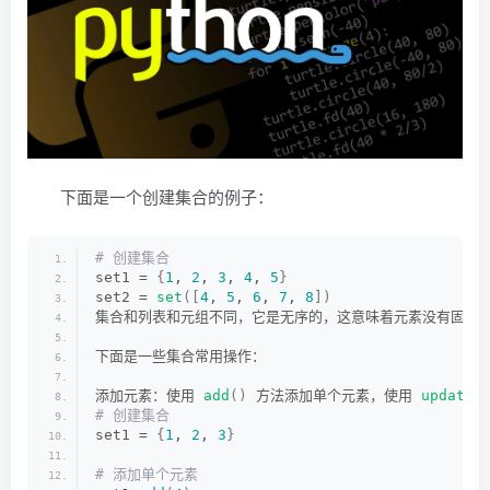
下面是一个创建集合的例子：
# 创建集合
set1 = 
{
1
, 
2
, 
3
, 
4
, 
5
}
set2 = 
set
([
4
, 
5
, 
6
, 
7
, 
8
])
集合和列表和元组不同，它是无序的，这意味着元素没有固定
下面是一些集合常用操作：
添加元素：使用 
add
()
 方法添加单个元素，使用 
update
(
# 创建集合
set1 = 
{
1
, 
2
, 
3
}
# 添加单个元素