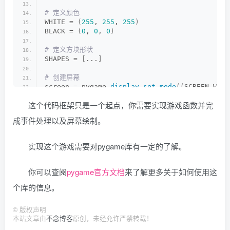
# 定义颜色
WHITE = 
(
255
, 
255
, 
255
)
BLACK = 
(
0
, 
0
, 
0
)
# 定义方块形状
SHAPES = 
[
...
]
# 创建屏幕
screen = pygame.
display
.
set_mode
((
SCREEN_WIDT
pygame.
display
.
set_caption
(
"Tetris"
)
这个代码框架只是一个起点，你需要实现游戏函数并完
# 初始化时钟
成事件处理以及屏幕绘制。
clock = pygame.
time
.
Clock
()
# 定义游戏函数
实现这个游戏需要对pygame库有一定的了解。
def
create_new_block
()
:
    pass
你可以查阅
pygame官方文档
来了解更多关于如何使用这
def
check_collision
()
:
个库的信息。
    pass
def
move_block
()
:
©
版权声明
    pass
本站文章由
不念博客
原创，未经允许严禁转载！