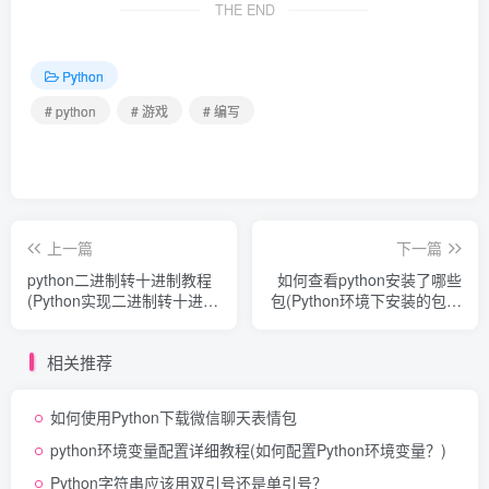
THE END
def
rotate_block
()
:
    pass
def
remove_full_lines
()
:
Python
    pass
# python
# 游戏
# 编写
# 游戏主循环
while
True
:
    screen.
fill
(
WHITE
)
for
 event 
in
 pygame.
event
.
get
()
:
if
 event.
type
 == pygame.
QUIT
:
            pygame.
quit
()
上一篇
下一篇
            sys.
exit
()
python二进制转十进制教程
如何查看python安装了哪些
 # 处理其他事件，例如键盘输入
(Python实现二进制转十进
包(Python环境下安装的包清
制)
单)
 # 更新游戏状态
move_block
()
相关推荐
remove_full_lines
()
 # 绘制屏幕
如何使用Python下载微信聊天表情包
 # ...
python环境变量配置详细教程(如何配置Python环境变量？)
    pygame.
display
.
flip
()
Python字符串应该用双引号还是单引号？
    clock.
tick
(
FPS
)