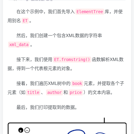
# 遍历XML元素
for
 book 
in
 root.
findall
(
"book"
)
:
在这个示例中，我们首先导入
库，并使
    book_id = book.
get
(
"id"
)
ElementTree
    title = book.
find
(
"title"
)
.
text
用别名
。
ET
    author = book.
find
(
"author"
)
.
text
    price = book.
find
(
"price"
)
.
text
然后，我们创建一个包含XML数据的字符串
print
(
f
"Book ID: {book_id}, Title: {title
。
xml_data
接下来，我们使用
函数解析XML数
ET.fromstring()
据，得到一个代表根元素的对象。
接着，我们遍历XML树中的
元素，并提取各个子
book
元素（如
、
和
）的文本内容。
title
author
price
最后，我们打印提取到的数据。