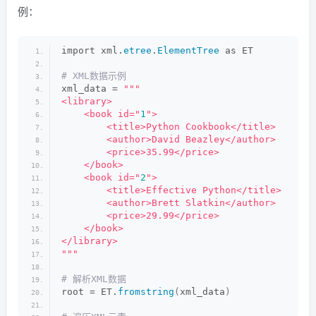
例：
import xml.
etree
.
ElementTree
 as ET
# XML数据示例
xml_data = 
""
"
<library>
    <book id="
1
">
        <title>Python Cookbook</title>
        <author>David Beazley</author>
        <price>35.99</price>
    </book>
    <book id="
2
">
        <title>Effective Python</title>
        <author>Brett Slatkin</author>
        <price>29.99</price>
    </book>
</library>
"
""
# 解析XML数据
root = ET.
fromstring
(
xml_data
)