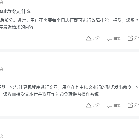
读
，tail命令是什么
件的最后部分。通常，用户不需要每个日志行即可进行故障排除。相反，您想查
序最近请求的内容。
评分
回复
分
读
？
解释器。它与计算机程序进行交互，用户在其中以文本行的形式发出命令。
，该界面接受文本行并将其作为命令转换为操作系统。
评分
回复
分
读