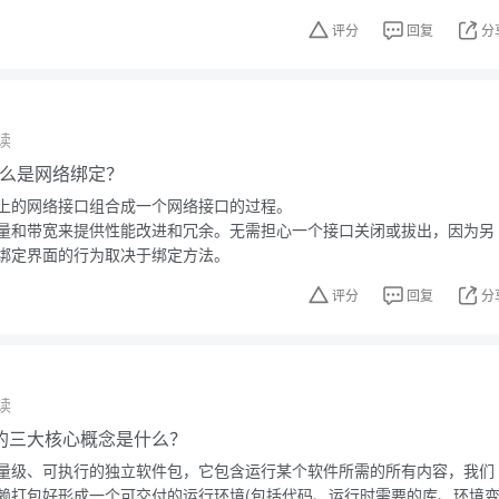
评分
回复
分
读
中什么是网络绑定？
上的网络接口组合成一个网络接口的过程。
量和带宽来提供性能改进和冗余。无需担心一个接口关闭或拔出，因为另
绑定界面的行为取决于绑定方法。
评分
回复
分
读
技术的三大核心概念是什么？
量级、可执行的独立软件包，它包含运行某个软件所需的所有内容，我们
赖打包好形成一个可交付的运行环境(包括代码、运行时需要的库、环境