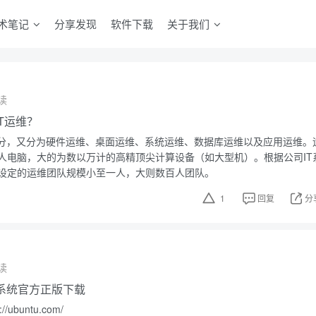
术笔记
分享发现
软件下载
关于我们
读
T运维？
来分，又分为硬件运维、桌面运维、系统运维、数据库运维以及应用运维。
人电脑，大的为数以万计的高精顶尖计算设备（如大型机）。根据公司IT
设定的运维团队规模小至一人，大则数百人团队。
1
回复
分
读
操作系统官方正版下载
ubuntu.com/