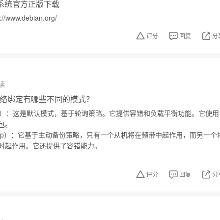
操作系统官方正版下载
www.debian.org/
评分
回复
分
读
的网络绑定有哪些不同的模式？
nce-rr）：这是默认模式，基于轮询策略。它提供容错和负载平衡功能。它使用
包。
-backup）：它基于主动备份策略，只有一个从机将在频带中起作用，而另一个
时起作用。它还提供了容错能力。
评分
回复
分