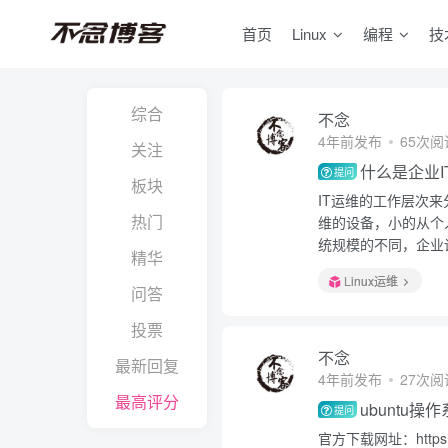
首页
Linux
编程
技
综合
不念
4年前发布
65次阅
关注
什么是企业I
提问
板块
IT运维的工作层次
热门
维的设备，小的从个
统规模的不同，企业
精华
Linux运维
问答
投票
不念
最新回复
4年前发布
27次阅
最高评分
ubuntu
提问
官方下载网址：https://