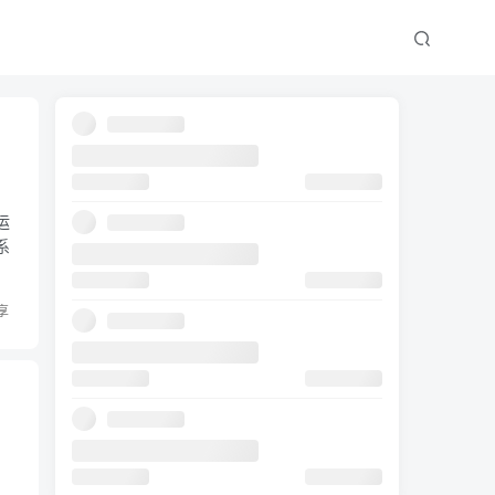
运
系
享