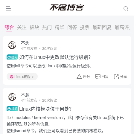
综合
关注
板块
热门
精华
问答
投票
最新回复
最高评分
不念
4年前发布
30次阅读
如何在Linux中更改默认运行级别？
提问
使用init命令可以更改Linux中的默认运行级别、
Linux教程
评分
回复
分享
不念
4年前发布
20次阅读
Linux内核模块位于何处？
提问
lib / modules / kernel-version /，此目录存储有关Linux系统下已
编译驱动器的所有信息。
使用lsmod命令，我们还可以看到已安装的内核模块。