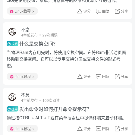
GUI是使用按钮，菜单，消息框等的图形和文本交互的组合。
Linux教程
评分
回复
分享
不念
4年前发布
29次阅读
什么是交换空间？
提问
当物理Ram内存用完时，将使用交换空间。它将Ram非活动页面
移动到交换空间。它可以以专用交换分区或交换文件的形式考
虑。
Linux教程
评分
回复
分享
不念
4年前发布
109次阅读
发出命令时如何打开命令提示符？
提问
通过按CTRL + ALT + T或在菜单搜索栏中提供终端来启动终端。
Linux教程
评分
回复
分享