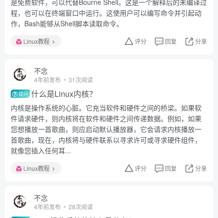
是免费软件，可以代替Bourne Shell。这是一个解释后的未编译过
程，也可以在终端窗口中运行。这使用户可以编写命令并引起动
作，Bash能够从Shell脚本读取命令。
Linux教程
评分
回复
分享
不念
4年前发布
31次阅读
什么是Linux内核？
提问
内核是操作系统的心脏。它充当软件和硬件之间的桥梁。如果软
件请求硬件，则内核将在软件和硬件之间传递数据。例如，如果
您想播放一首歌曲，则应启动默认播放器，它会请求内核播放一
首歌曲，现在，内核将与硬件联系以寻求许可或寻求硬件组件，
就像您插入任何耳...
Linux教程
评分
回复
分享
不念
4年前发布
28次阅读