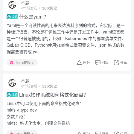
不念
4年前发布
36次阅读
什么是yaml？
提问
Yaml是一个可读性高的用来表达资料序列的格式，它实际上是一
种标记语言。不论是在运维工作中还是开发工作中，yaml语言都
是一个很普遍被使用的，比如：Kubernetes 中的部署清单文件、
GitLab CICD、Python使用yaml格式做配置文件、json 格式的数
据需要被转成 ya...
Linux教程
评分
回复
分享
不念
4年前更新
53次阅读
Linux操作系统如何格式化硬盘？
提问
Linux中可以使用下面的命令格式化硬盘：
mkfs -t type dev
参数介绍：
mkfs：格式化命令，创建文件系统
Linux教程
评分
回复
分享