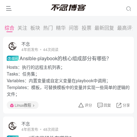
综合
关注
板块
热门
精华
问答
投票
最新回复
最高评分
不念
4年前发布
44次阅读
Ansible-playbook的核心组成部分有哪些？
提问
Hosts：执行的远程主机列表；
Tasks：任务集；
Variables：内置变量或自定义变量在playbook中调用；
Templates：模板，可替换模板中的变量并实现一些简单的逻辑的
文件；
Linux教程
评分
回复
分享
不念
4年前发布
48次阅读