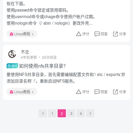
些在下面。
使用passwd命令锁定或禁用密码。
使用usermod命令或chage命令使用户帐户过期。
使用nologin命令（/ sbin / nologin）更改外壳...
Linux教程
评分
回复
分享
不念
4年前更新
29次阅读
如何使用nfs共享目录？
提问
要使用NFS共享目录，首先需要编辑配置文件和'/ etc / exports'并
添加目录名称' /'。重新启动NFS服务。
Linux教程
评分
回复
分享
1
2
3
4