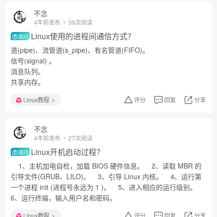
不念
4年前发布
39次阅读
Linux使用的进程间通信方式？
提问
道(pipe)、流管道(s_pipe)、有名管道(FIFO)。
信号(signal) 。
消息队列。
共享内存。
Linux教程
评分
回复
分享
不念
4年前发布
27次阅读
Linux开机启动过程？
提问
1、主机加电自检，加载 BIOS 硬件信息。 2、读取 MBR 的
引导文件(GRUB、LILO)。 3、引导 Linux 内核。 4、运行第
一个进程 init (进程号永远为 1 )。 5、进入相应的运行级别。
6、运行终端，输入用户名和密码。
Linux教程
评分
回复
分享