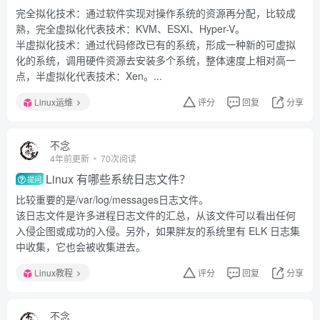
完全拟化技术：通过软件实现对操作系统的资源再分配，比较成
熟，完全虚拟化代表技术：KVM、ESXI、Hyper-V。
半虚拟化技术：通过代码修改已有的系统，形成一种新的可虚拟
化的系统，调用硬件资源去安装多个系统，整体速度上相对高一
点，半虚拟化代表技术：Xen。...
Linux运维
评分
回复
分享
不念
4年前更新
70次阅读
Linux 有哪些系统日志文件？
提问
比较重要的是/var/log/messages日志文件。
该日志文件是许多进程日志文件的汇总，从该文件可以看出任何
入侵企图或成功的入侵。另外，如果胖友的系统里有 ELK 日志集
中收集，它也会被收集进去。
Linux教程
评分
回复
分享
不念