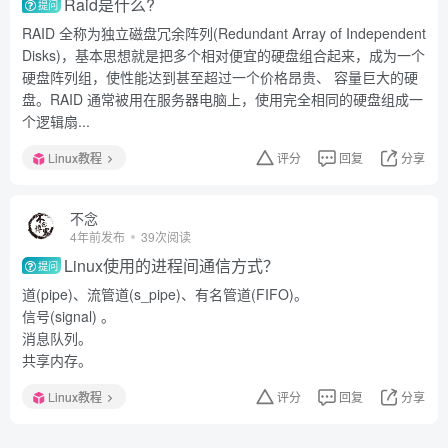
Raid是什么?
提问
RAID 全称为独立磁盘冗余阵列(Redundant Array of Independent
Disks)，基本思想就是把多个相对便宜的硬盘组合起来，成为一个
硬盘阵列组，使性能达到甚至超过一个价格昂贵、 容量巨大的硬
盘。RAID 通常被用在服务器电脑上，使用完全相同的硬盘组成一
个逻辑扇...
Linux教程
评分
回复
分享
不念
4年前发布
39次阅读
Linux使用的进程间通信方式？
提问
道(pipe)、流管道(s_pipe)、有名管道(FIFO)。
信号(signal) 。
消息队列。
共享内存。
Linux教程
评分
回复
分享