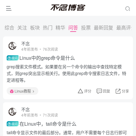
综合
关注
板块
热门
精华
问答
投票
最新回复
最高评分
不念
4年前发布
76次阅读
Linux中的grep命令是什么
提问
grep搜索文件模式。如果要在另一个命令的输出中查找特定模
式，则grep突出显示相关行。使用此grep命令搜索日志文件，特
定进程等。
Linux教程
评分
回复
分享
不念
4年前发布
71次阅读
在Linux中，tail命令是什么
提问
tail命令显示文件的最后部分。通常，用户不需要每个日志行即可