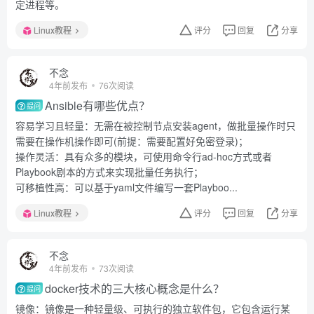
定进程等。
Linux教程
评分
回复
分享
不念
4年前发布
76次阅读
Ansible有哪些优点？
提问
容易学习且轻量：无需在被控制节点安装agent，做批量操作时只
需要在操作机操作即可(前提：需要配置好免密登录)；
操作灵活：具有众多的模块，可使用命令行ad-hoc方式或者
Playbook剧本的方式来实现批量任务执行；
可移植性高：可以基于yaml文件编写一套Playboo...
Linux教程
评分
回复
分享
不念
4年前发布
73次阅读
docker技术的三大核心概念是什么？
提问
镜像：镜像是一种轻量级、可执行的独立软件包，它包含运行某