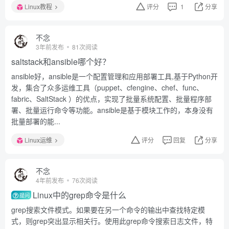
Linux教程
评分
1
分享
不念
3年前发布
81次阅读
saltstack和ansible哪个好？
ansible好，ansible是一个配置管理和应用部署工具,基于Python开
发，集合了众多运维工具（puppet、cfengine、chef、func、
fabric、SaltStack ）的优点，实现了批量系统配置、批量程序部
署、批量运行命令等功能。ansible是基于模块工作的，本身没有
批量部署的能...
Linux运维
评分
回复
分享
不念
4年前发布
76次阅读
Linux中的grep命令是什么
提问
grep搜索文件模式。如果要在另一个命令的输出中查找特定模
式，则grep突出显示相关行。使用此grep命令搜索日志文件，特