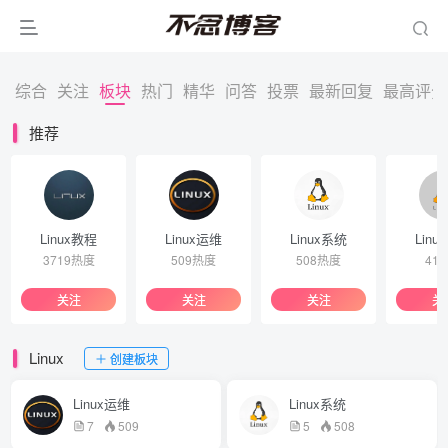
综合
关注
板块
热门
精华
问答
投票
最新回复
最高评分
推荐
Linux教程
Linux运维
Linux系统
Linu
3719热度
509热度
508热度
41
关注
关注
关注
关
Linux
创建板块
Linux运维
Linux系统
7
509
5
508