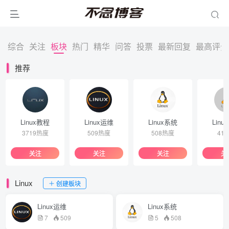
综合
关注
板块
热门
精华
问答
投票
最新回复
最高评分
推荐
Linux教程
Linux运维
Linux系统
Linu
3719热度
509热度
508热度
41
关注
关注
关注
关
Linux
创建板块
Linux运维
Linux系统
7
509
5
508