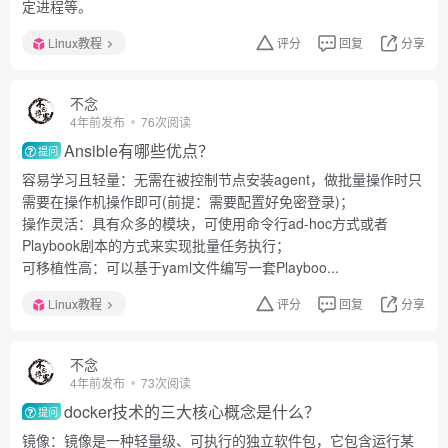
定进程等。
Linux教程
评分
回复
分享
不念
4年前发布
76次阅读
Ansible有哪些优点？
提问
容易学习且轻量：无需在被控制节点安装agent，做批量操作时只
需要在操作机操作即可(前提：需要配置好免密登录)；
操作灵活：具有众多的模块，可使用命令行ad-hoc方式或者
Playbook剧本的方式来实现批量任务执行；
可移植性高：可以基于yaml文件编写一套Playboo...
Linux教程
评分
回复
分享
不念
4年前发布
73次阅读
docker技术的三大核心概念是什么？
提问
镜像：镜像是一种轻量级、可执行的独立软件包，它包含运行某