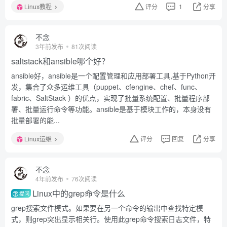
Linux教程
评分
1
分享
不念
3年前发布
81次阅读
saltstack和ansible哪个好？
ansible好，ansible是一个配置管理和应用部署工具,基于Python开
发，集合了众多运维工具（puppet、cfengine、chef、func、
fabric、SaltStack ）的优点，实现了批量系统配置、批量程序部
署、批量运行命令等功能。ansible是基于模块工作的，本身没有
批量部署的能...
Linux运维
评分
回复
分享
不念
4年前发布
76次阅读
Linux中的grep命令是什么
提问
grep搜索文件模式。如果要在另一个命令的输出中查找特定模
式，则grep突出显示相关行。使用此grep命令搜索日志文件，特