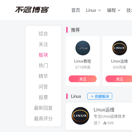
首页
Linux
编程
技
推荐
综合
关注
板块
Linux教程
Linux运维
热门
3719热度
509热度
精华
关注
关注
问答
Linux
创建板块
投票
最新回复
Linux运维
专注Linux运维技术
最高评分
7
509