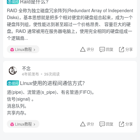
Raid是什么?
提问
RAID 全称为独立磁盘冗余阵列(Redundant Array of Independent
Disks)，基本思想就是把多个相对便宜的硬盘组合起来，成为一个
硬盘阵列组，使性能达到甚至超过一个价格昂贵、 容量巨大的硬
盘。RAID 通常被用在服务器电脑上，使用完全相同的硬盘组成一
个逻辑扇...
Linux教程
评分
回复
分享
不念
4年前发布
39次阅读
Linux使用的进程间通信方式？
提问
道(pipe)、流管道(s_pipe)、有名管道(FIFO)。
信号(signal) 。
消息队列。
共享内存。
Linux教程
评分
回复
分享