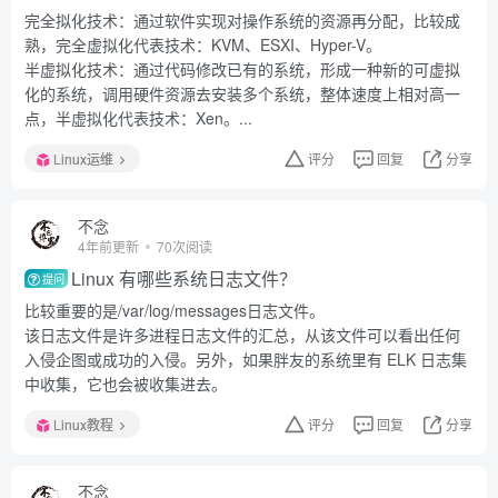
完全拟化技术：通过软件实现对操作系统的资源再分配，比较成
熟，完全虚拟化代表技术：KVM、ESXI、Hyper-V。
半虚拟化技术：通过代码修改已有的系统，形成一种新的可虚拟
化的系统，调用硬件资源去安装多个系统，整体速度上相对高一
点，半虚拟化代表技术：Xen。...
Linux运维
评分
回复
分享
不念
4年前更新
70次阅读
Linux 有哪些系统日志文件？
提问
比较重要的是/var/log/messages日志文件。
该日志文件是许多进程日志文件的汇总，从该文件可以看出任何
入侵企图或成功的入侵。另外，如果胖友的系统里有 ELK 日志集
中收集，它也会被收集进去。
Linux教程
评分
回复
分享
不念