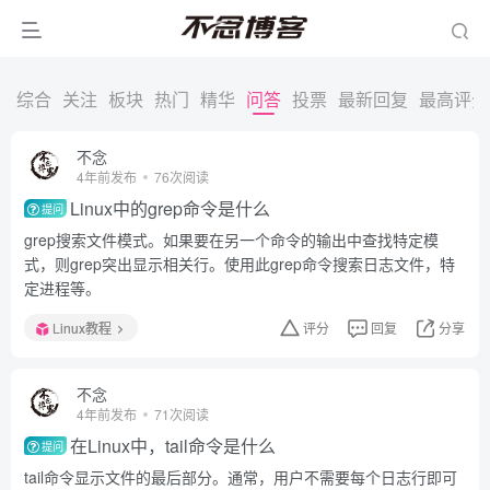
综合
关注
板块
热门
精华
问答
投票
最新回复
最高评分
不念
4年前发布
76次阅读
Linux中的grep命令是什么
提问
grep搜索文件模式。如果要在另一个命令的输出中查找特定模
式，则grep突出显示相关行。使用此grep命令搜索日志文件，特
定进程等。
Linux教程
评分
回复
分享
不念
4年前发布
71次阅读
在Linux中，tail命令是什么
提问
tail命令显示文件的最后部分。通常，用户不需要每个日志行即可