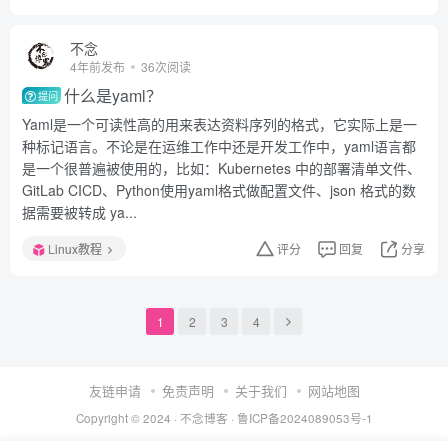
不念
4年前发布
36次阅读
什么是yaml？
提问
Yaml是一个可读性高的用来表达资料序列的格式，它实际上是一
种标记语言。不论是在运维工作中还是开发工作中，yaml语言都
是一个很普遍被使用的，比如：Kubernetes 中的部署清单文件、
GitLab CICD、Python使用yaml格式做配置文件、json 格式的数
据需要被转成 ya...
Linux教程
评分
回复
分享
1
2
3
4
友链申请
免责声明
关于我们
网站地图
Copyright © 2024 ·
不念博客
·
鲁ICP备2024089053号-1