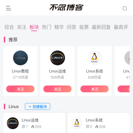
综合
关注
板块
热门
精华
问答
投票
最新回复
最高评分
推荐
Linux教程
Linux运维
Linux系统
Linu
3719热度
509热度
508热度
41
关注
关注
关注
关
Linux
创建板块
Linux运维
Linux系统
7
509
5
508