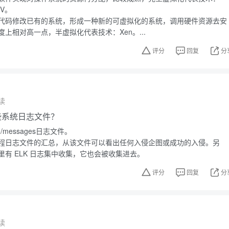
-V。
代码修改已有的系统，形成一种新的可虚拟化的系统，调用硬件资源去安
上相对高一点，半虚拟化代表技术：Xen。...
评分
回复
分
读
有哪些系统日志文件？
g/messages日志文件。
程日志文件的汇总，从该文件可以看出任何入侵企图或成功的入侵。另
有 ELK 日志集中收集，它也会被收集进去。
评分
回复
分
读