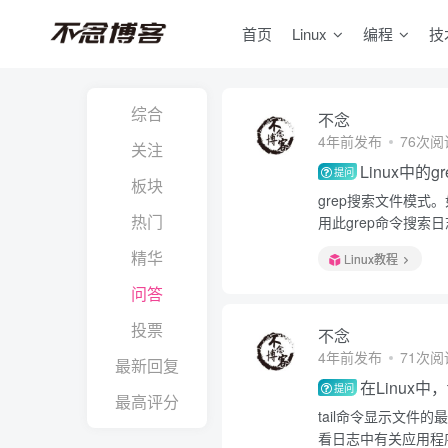
首页
Linux
编程
技
综合
不念
4年前发布
76次阅
关注
Linux中的
提问
板块
grep搜索文件模式
热门
用此grep命令搜索
精华
Linux教程
问答
投票
不念
4年前发布
71次阅
最新回复
在Linux中
提问
最高评分
tail命令显示文
看日志中有关应用程