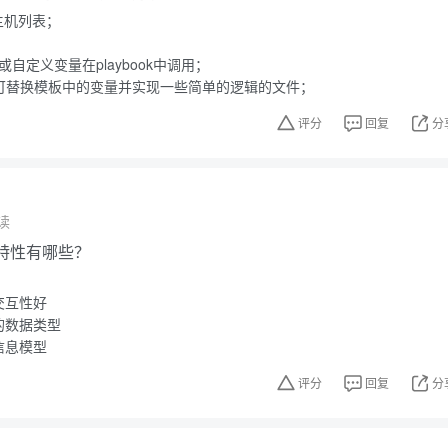
程主机列表；
变量或自定义变量在playbook中调用；
模板，可替换模板中的变量并实现一些简单的逻辑的文件；
评分
回复
分
读
的特性有哪些？
交互性好
的数据类型
信息模型
评分
回复
分