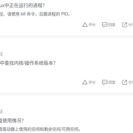
nux中正在运行的进程？
请使用 kill 命令，后跟进程的 PID。
评分
回复
分
读
ux中查找内核/操作系统版本？
评分
回复
分
读
盘使用情况？
硬盘驱动器上使用的空间和剩余空间/可用空间。