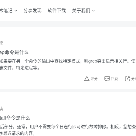
术笔记
分享发现
软件下载
关于我们
读
grep命令是什么
。如果要在另一个命令的输出中查找特定模式，则grep突出显示相关行。使
日志文件，特定进程等。
评分
回复
分
读
，tail命令是什么
件的最后部分。通常，用户不需要每个日志行即可进行故障排除。相反，您想查
序最近请求的内容。