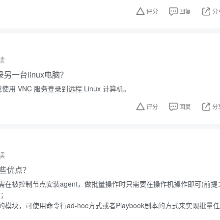
评分
回复
分
读
另一台linux电脑？
使用 VNC 服务登录到远程 Linux 计算机。
评分
回复
分
读
有哪些优点？
需在被控制节点安装agent，做批量操作时只需要在操作机操作即可(前提
)；
模块，可使用命令行ad-hoc方式或者Playbook剧本的方式来实现批量任