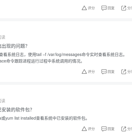
评分
回复
分
阅读
系统出现的问题？
看系统日志，使用tail –f /var/log/messages命令实时查看系统日志。
race命令跟踪进程运行过程中系统调用的情况。
评分
回复
分
阅读
中已安装的软件包？
或yum list installed查看系统中已安装的软件包。
评分
回复
分