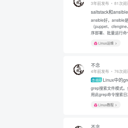
3年前发布
81次阅
saltstack和ansi
ansible好，an
（puppet、cfeng
序部署、批量运行命令
Linux运维
不念
4年前发布
76次阅
Linux中的
提问
grep搜索文件模式
用此grep命令搜索
Linux教程
不念