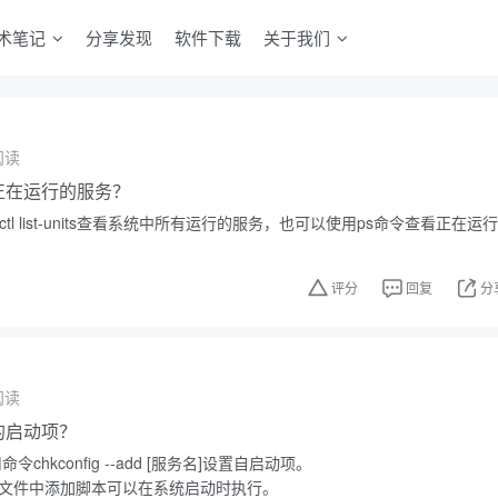
术笔记
分享发现
软件下载
关于我们
阅读
中正在运行的服务？
ctl list-units查看系统中所有运行的服务，也可以使用ps命令查看正在运行
评分
回复
分
阅读
中的启动项？
令chkconfig --add [服务名]设置自启动项。
.local文件中添加脚本可以在系统启动时执行。