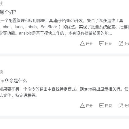
读
ble哪个好？
sible是一个配置管理和应用部署工具,基于Python开发，集合了众多运维工具
ine、chef、func、fabric、SaltStack ）的优点，实现了批量系统配置、批量
等功能。ansible是基于模块工作的，本身没有批量部署的能...
评分
回复
分
读
grep命令是什么
。如果要在另一个命令的输出中查找特定模式，则grep突出显示相关行。使
日志文件，特定进程等。
评分
回复
分