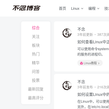
首页
Linux
编程
技
综合
不念
3年前更新
387次
关注
如何查看Linux
板块
可以使用命令system
热门
的服务的进程ID。
精华
Linux教程
问答
投票
不念
3年前发布
216次
最新回复
如何设置Linux
最高评分
在Linux中，可以使用命
另外，在/etc/rc