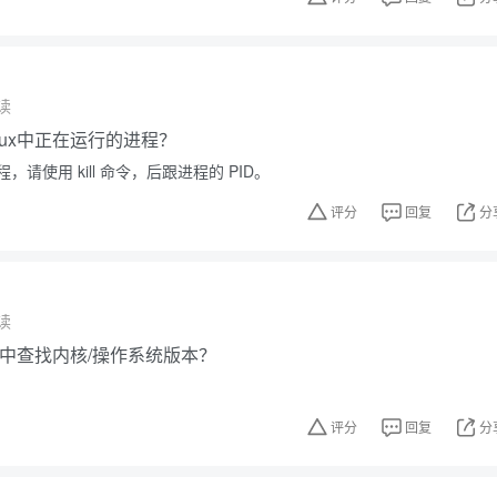
读
nux中正在运行的进程？
请使用 kill 命令，后跟进程的 PID。
评分
回复
分
读
ux中查找内核/操作系统版本？
评分
回复
分