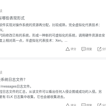
读
有哪些表现形式
软件实现对操作系统的资源再分配，比较成熟，完全虚拟化代表技术：
-V。
代码修改已有的系统，形成一种新的可虚拟化的系统，调用硬件资源去安
上相对高一点，半虚拟化代表技术：Xen。...
评分
回复
分
读
有哪些系统日志文件？
g/messages日志文件。
程日志文件的汇总，从该文件可以看出任何入侵企图或成功的入侵。另
有 ELK 日志集中收集，它也会被收集进去。
评分
回复
分