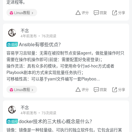
定进程等。
Linux教程
评分
回复
分享
不念
4年前发布
76次阅读
Ansible有哪些优点？
提问
容易学习且轻量：无需在被控制节点安装agent，做批量操作时只
需要在操作机操作即可(前提：需要配置好免密登录)；
操作灵活：具有众多的模块，可使用命令行ad-hoc方式或者
Playbook剧本的方式来实现批量任务执行；
可移植性高：可以基于yaml文件编写一套Playboo...
Linux教程
评分
回复
分享
不念
4年前发布
73次阅读
docker技术的三大核心概念是什么？
提问
镜像：镜像是一种轻量级、可执行的独立软件包，它包含运行某