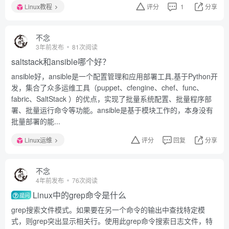
Linux教程
评分
1
分享
不念
3年前发布
81次阅读
saltstack和ansible哪个好？
ansible好，ansible是一个配置管理和应用部署工具,基于Python开
发，集合了众多运维工具（puppet、cfengine、chef、func、
fabric、SaltStack ）的优点，实现了批量系统配置、批量程序部
署、批量运行命令等功能。ansible是基于模块工作的，本身没有
批量部署的能...
Linux运维
评分
回复
分享
不念
4年前发布
76次阅读
Linux中的grep命令是什么
提问
grep搜索文件模式。如果要在另一个命令的输出中查找特定模
式，则grep突出显示相关行。使用此grep命令搜索日志文件，特