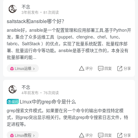
不念
3年前发布
81次阅读
saltstack和ansible哪个好？
ansible好，ansible是一个配置管理和应用部署工具,基于Python开
发，集合了众多运维工具（puppet、cfengine、chef、func、
fabric、SaltStack ）的优点，实现了批量系统配置、批量程序部
署、批量运行命令等功能。ansible是基于模块工作的，本身没有
批量部署的能...
Linux运维
评分
回复
分享
不念
4年前发布
76次阅读
Linux中的grep命令是什么
提问
grep搜索文件模式。如果要在另一个命令的输出中查找特定模
式，则grep突出显示相关行。使用此grep命令搜索日志文件，特
定进程等。
Linux教程
评分
回复
分享