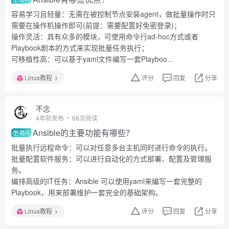
容易学习且轻量：无需在被控制节点安装agent，做批量操作时只
需要在操作机操作即可(前提：需要配置好免密登录)；
操作灵活：具有众多的模块，可使用命令行ad-hoc方式或者
Playbook剧本的方式来实现批量任务执行；
可移植性高：可以基于yaml文件编写一套Playboo...
Linux教程
评分
回复
分享
不念
4年前发布
68次阅读
Ansible的主要功能有哪些？
提问
批量执行远程命令：可以对任意多台主机同时进行命令的执行。
批量配置软件服务：可以进行自动化的方式部署、配置及管理服
务。
编排高级的IT任务：Ansible 可以使用yaml来编写一套完整的
Playbook，用来部署维护一套完全的基础架构。
Linux教程
评分
回复
分享