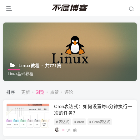
Linux教程
共771篇
Linux基础教程
排序
更新
浏览
点赞
评论
Cron表达式：如何设置每5分钟执行一
次的任务？
# 表达式
# cron
# Cron表达式
3年前