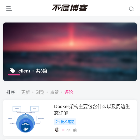
client
共3篇
排序
更新
浏览
点赞
评论
Docker架构主要包含什么以及周边生
态详解
技术笔记
4年前