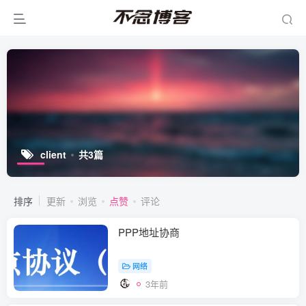
client
共3篇
排序
更新
浏览
点赞
评论
PPP地址协商
网络
3年前