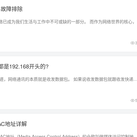
置与故障排除
在现在这个时
是192.168开头的?
IP地址是什么 我们知道，网络通讯的本质就是收发数据包。 如果说收发数据包就跟收发快递一样，那IP地址就类似于快递上填的收件地址和发件地址一样，有了它，路由器就可以
AC地址详解
一、MAC地址概述 MAC地址（Media Access Control Address）的全称叫做媒体访问控制地址，也称作局域网地址，以太网地址或者物理地址。 我们可以根据网