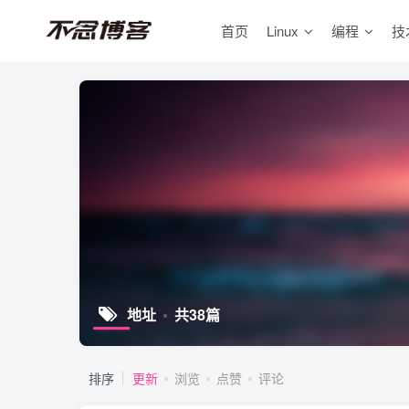
首页
Linux
编程
技
地址
共38篇
排序
更新
浏览
点赞
评论