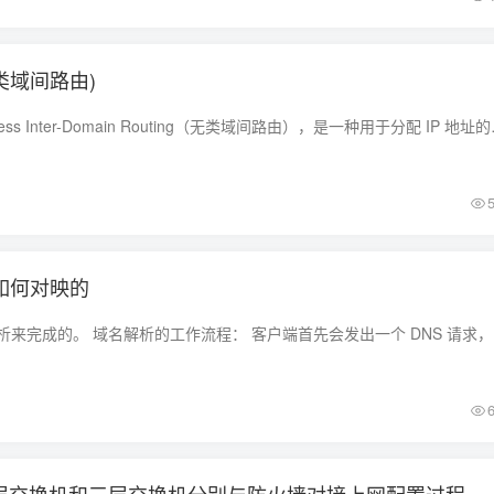
类域间路由)
CIDR，全称为Classless Inter-
如何对映的
主要通过DNS域