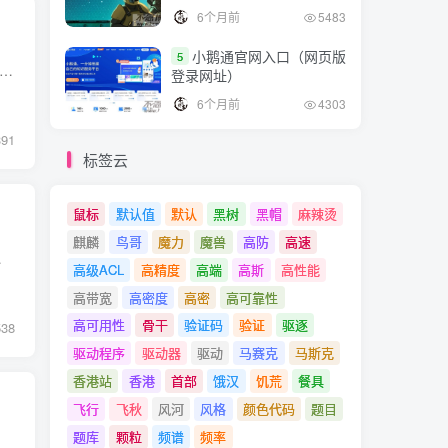
6个月前
5483
小鹅通官网入口（网页版
5
代，网络已成为我们生活与工作中不可或缺的一部分。 而作为网络世界的核心，Linux系统的网络配置与故障排除技能对于每一个系统管理员来说都是必备的能力。 本文不念将带领大家走进L...
登录网址）
6个月前
4303
391
标签云
鼠标
默认值
默认
黑树
黑帽
麻辣烫
麒麟
鸟哥
魔力
魔兽
高防
高速
开始充当快递员的角色，...
高级ACL
高精度
高端
高斯
高性能
高带宽
高密度
高密
高可靠性
高可用性
骨干
验证码
验证
驱逐
538
驱动程序
驱动器
驱动
马赛克
马斯克
香港站
香港
首部
饿汉
饥荒
餐具
飞行
飞秋
风河
风格
颜色代码
题目
题库
颗粒
频谱
频率
卡的MAC地址直接就能查到设备厂商的信息，...