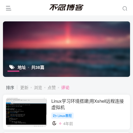
地址
共38篇
排序
更新
浏览
点赞
评论
Linux学习环境搭建|用Xshell远程连接
虚拟机
Linux教程
4年前