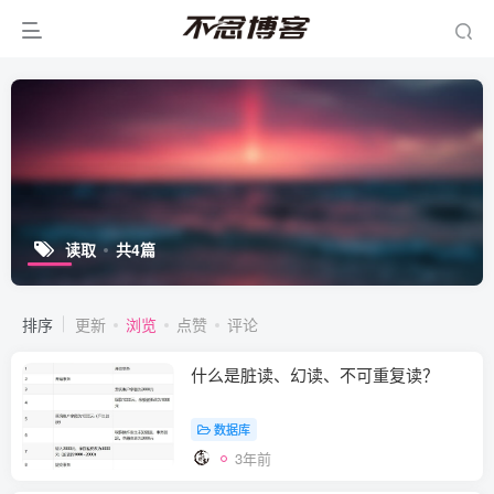
读取
共4篇
排序
更新
浏览
点赞
评论
什么是脏读、幻读、不可重复读？
数据库
3年前