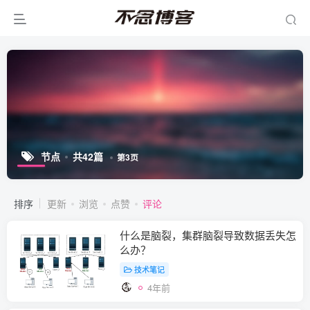
节点
共42篇
第3页
排序
更新
浏览
点赞
评论
什么是脑裂，集群脑裂导致数据丢失怎
么办？
技术笔记
4年前