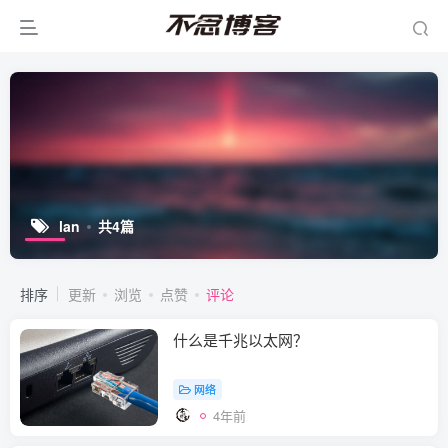
lan
共4篇
排序
更新
浏览
点赞
评论
什么是千兆以太网？
网络
4年前