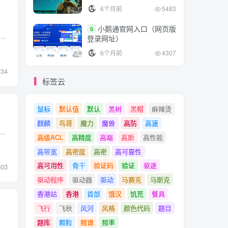
6个月前
5483
小鹅通官网入口（网页版
5
，因为linux系统有很多的命令，大家很难全部都记住，因此不念在这里为大家整理了一些常用的linux命令。 系统信息 arch 显示机器的处理器架构(1) unam...
登录网址）
6个月前
4307
734
标签云
鼠标
默认值
默认
黑树
黑帽
麻辣烫
麒麟
鸟哥
魔力
魔兽
高防
高速
于显示MySQL服务器中的数据库、表和列信息。 语法格式： mysqlshow [参数] [数据库] 常用参数： -hMySQL服务器的IP地址或主机名-u连接MySQL服务...
高级ACL
高精度
高端
高斯
高性能
高带宽
高密度
高密
高可靠性
高可用性
骨干
验证码
验证
驱逐
503
驱动程序
驱动器
驱动
马赛克
马斯克
香港站
香港
首部
饿汉
饥荒
餐具
飞行
飞秋
风河
风格
颜色代码
题目
题库
颗粒
频谱
频率
的命令，将find的结果，逐一作为file命令的参数。 # find /etc -name *.conf -type f -print | xargs file /et...