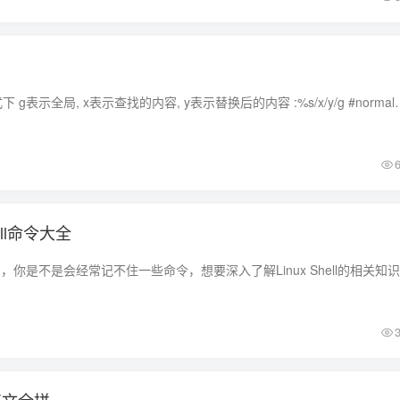
vim操作 #normal模式下 g表示全局, x表示查找的内容, y表示替换后的内容 :%s/x/y/g #
ell命令大全