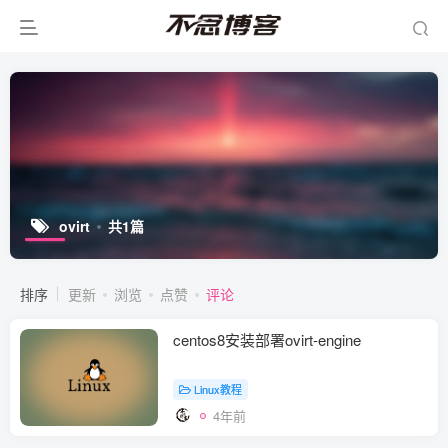
ovirt
共1篇
排序
更新
浏览
点赞
评论
centos8安装部署ovirt-engine
Linux教程
4年前