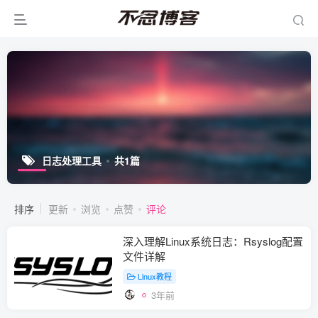
日志处理工具
共1篇
排序
更新
浏览
点赞
评论
深入理解Linux系统日志：Rsyslog配置
文件详解
Linux教程
3年前