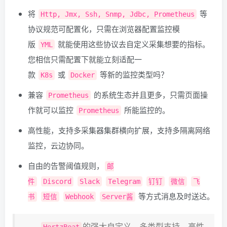
将
等
Http, Jmx, Ssh, Snmp, Jdbc, Prometheus
协议规范可配置化，只需在浏览器配置监控模
版
就能使用这些协议去自定义采集想要的指标。
YML
您相信只需配置下就能立刻适配一
款
或
等新的监控类型吗？
K8s
Docker
兼容
的系统生态并且更多，只需页面操
Prometheus
作就可以监控
所能监控的。
Prometheus
高性能，支持多采集器集群横向扩展，支持多隔离网络
监控，云边协同。
自由的告警阈值规则，
邮
件
Discord
Slack
Telegram
钉钉
微信
飞
等方式消息及时送达。
书
短信
Webhook
Server酱
的强大自定义，多类型支持，高性