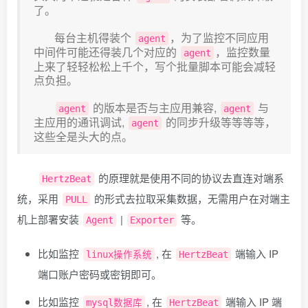
了。
每台主机得装个
，为了监控不同应用
agent
中间件可能还得装几个对应的
，监控数量
agent
上来了轻轻松松上千个，写个批量脚本可能会减轻
点负担。
的版本是否与主应用兼容,
与
agent
agent
主应用的通讯调试,
的同步升级等等等等，
agent
这些全是头大的点。
的原理就是使用不同的协议去直连对端系
HertzBeat
统，采用
的形式去拉取采集数据，无需用户在对端主
PULL
机上部署安装
|
等。
Agent
Exporter
比如监控
, 在
端输入 IP
linux操作系统
HertzBeat
端口账户密码或密钥即可。
比如监控
, 在
端输入 IP 端
mysql数据库
HertzBeat