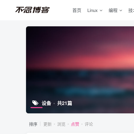
首页
Linux
编程
技
设备
共21篇
排序
更新
浏览
点赞
评论