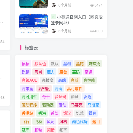
6个月前
5474
小鹅通官网入口（网页版
5
显示主机上所有PCI总线设备的信息。 本篇文章将详细介绍lspci命令的使用方法和一些高级选项。 1. lspci命令概览 lspci命令的基本语法是非...
登录网址）
6个月前
4300
584
标签云
鼠标
默认值
默认
黑树
黑帽
麻辣烫
麒麟
鸟哥
魔力
魔兽
高防
高速
脑、手机和其他网络设备。 在接入层，设备通常需要处理大量的低速、低容量的连接，并提供各种服务，如动态主机配置协议（D...
高级ACL
高精度
高端
高斯
高性能
高带宽
高密度
高密
高可靠性
高可用性
骨干
验证码
验证
驱逐
748
驱动程序
驱动器
驱动
马赛克
马斯克
香港站
香港
首部
饿汉
饥荒
餐具
飞行
飞秋
风河
风格
颜色代码
题目
题库
颗粒
频谱
频率
在OSPFv3（Open Shortest Path First version 3）协议中，不同的设备扮演着关键的角色，协同工作来构建稳定、高效的路由网络。 OSPFv3中一共有四种主要设备类型： 区域内设备（Internal Router...