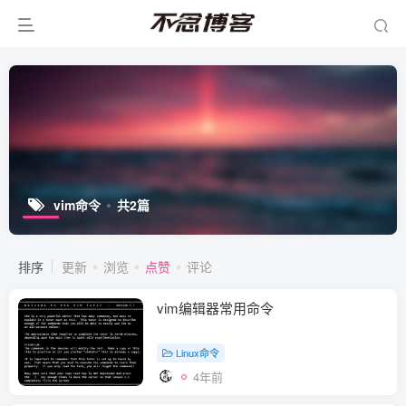
vim命令
共2篇
排序
更新
浏览
点赞
评论
vim编辑器常用命令
Linux命令
4年前