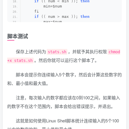
if
((
 num 
<
 min 
))
; 
then
        min=$num
    fi
if
((
 num 
>
 max 
))
; 
then
        max=$num
    fi
done
脚本测试
# 输出结果
echo 
"总和是: $sum"
保存上述代码为
，并赋予其执行权限
stats.sh
chmod
echo 
"最小值是: $min"
echo 
"最大值是: $max"
。然后你就可以运行这个脚本了。
+x stats.sh
脚本会提示你连续输入5个数字，然后会计算这些数字的
和、最小值和最大值。
注意，每次输入的数字都应该在0到100之间，如果输入
的数字不在这个范围内，脚本会给出错误提示，并退出。
这就是如何使用Linux Shell脚本统计连续输入的5个100