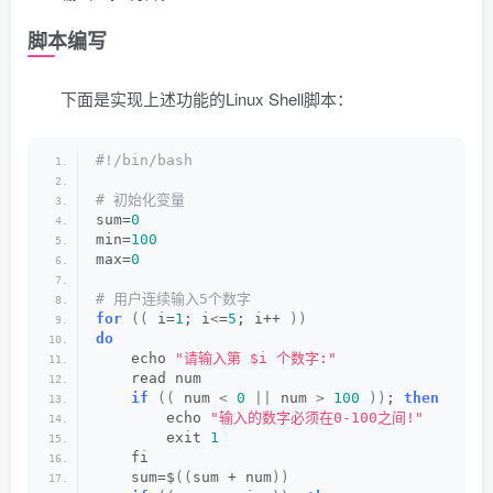
脚本编写
下面是实现上述功能的Linux Shell脚本：
#!/bin/bash
# 初始化变量
sum=
0
min=
100
max=
0
# 用户连续输入5个数字
for
((
 i=
1
; i
<
=
5
; i++ 
))
do
    echo 
"请输入第 $i 个数字:"
    read num
if
((
 num 
<
0
||
 num 
>
100
))
; 
then
        echo 
"输入的数字必须在0-100之间!"
        exit 
1
    fi
    sum=$
((
sum + num
))