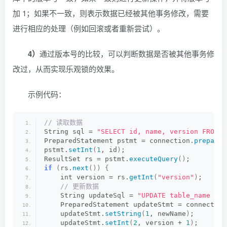
加 1；如果不一致，则表示数据已经被其他事务修改，需要
进行相应的处理（例如回滚或者重新尝试）。
4）
通过版本号的比较，可以判断数据是否被其他事务修
改过，从而实现乐观锁的效果。
示例代码：
// 读取数据
String sql = 
"SELECT id, name, version FROM t
PreparedStatement pstmt = connection.
prepareS
pstmt.
setInt
(
1
, id
)
;
ResultSet rs = pstmt.
executeQuery
()
;
if
(
rs.
next
())
{
    int version = rs.
getInt
(
"version"
)
;
 // 更新数据
    String updateSql = 
"UPDATE table_name SET
    PreparedStatement updateStmt = connection
    updateStmt.
setString
(
1
, newName
)
;
    updateStmt.
setInt
(
2
, version + 
1
)
;