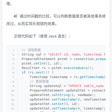
理。
4）
通过时间戳的比较，可以判断数据是否被其他事务修
改过，从而实现乐观锁的效果。
示例代码如下（使用 Java 语言）：
// 读取数据
String sql = 
"SELECT id, name, timestamp FROM
PreparedStatement pstmt = connection.
prepareS
pstmt.
setInt
(
1
, id
)
;
ResultSet rs = pstmt.
executeQuery
()
;
if
(
rs.
next
())
{
    Timestamp timestamp = rs.
getTimestamp
(
"ti
 // 更新数据
    String updateSql = 
"UPDATE table_name SET
    PreparedStatement updateStmt = connection
    updateStmt.
setString
(
1
, newName
)
;
    updateStmt.
setTimestamp
(
2
, newTimestamp
)
;
    updateStmt.
setInt
(
3
, id
)
;
    updateStmt.
setTimestamp
(
4
, timestamp
)
;