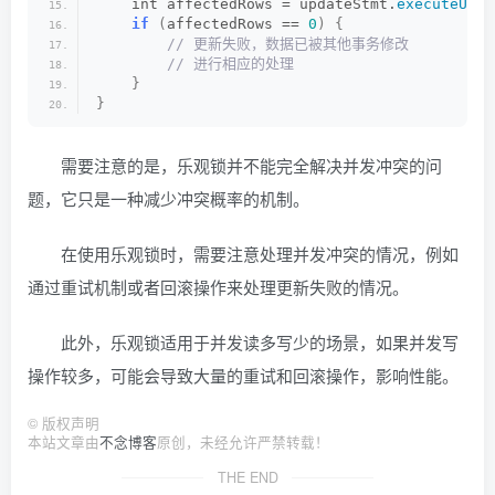
    int affectedRows = updateStmt.
executeUpda
if
(
affectedRows == 
0
)
{
 // 更新失败，数据已被其他事务修改
 // 进行相应的处理
}
}
需要注意的是，乐观锁并不能完全解决并发冲突的问
题，它只是一种减少冲突概率的机制。
在使用乐观锁时，需要注意处理并发冲突的情况，例如
通过重试机制或者回滚操作来处理更新失败的情况。
此外，乐观锁适用于并发读多写少的场景，如果并发写
操作较多，可能会导致大量的重试和回滚操作，影响性能。
©
版权声明
本站文章由
不念博客
原创，未经允许严禁转载！
THE END