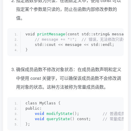
指定函数参数为只读：在函数定义中，使用 const 可以
指定某个参数是只读的，防止在函数内部修改参数的
值。
void 
printMessage
(
const std::string& message
)
 // message += "!";  // 错误，无法修改只读参数
    std::cout 
<<
 message 
<<
 std::endl;
}
确保成员函数不修改对象状态：在成员函数声明和定义
中使用 const 关键字，可以确保该成员函数不会修改调
用对象的状态。这种方法被称为常量成员函数。
class MyClass 
{
public:
void
modifyState
()
;         
 // 普通成员函
void
queryState
()
 const;    
 // 常量成员
}
;