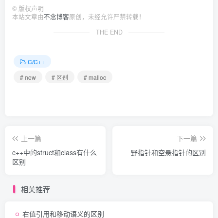
©
版权声明
本站文章由
不念博客
原创，未经允许严禁转载！
THE END
C/C++
# new
# 区别
# malloc
上一篇
下一篇
c++中的struct和class有什么
野指针和空悬指针的区别
区别
相关推荐
右值引用和移动语义的区别