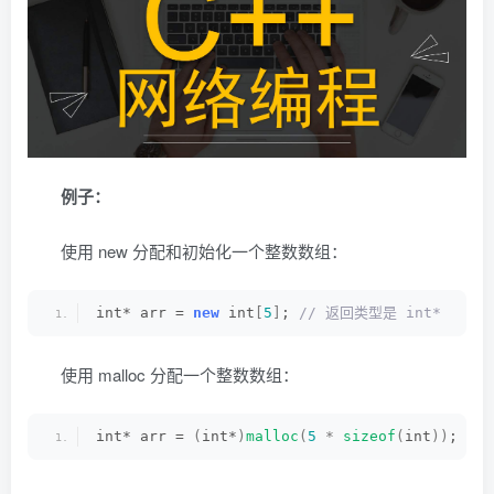
例子：
使用 new 分配和初始化一个整数数组：
int* arr = 
new
 int
[
5
]
;
 // 返回类型是 int*
使用 malloc 分配一个整数数组：
int* arr = 
(
int*
)
malloc
(
5
*
sizeof
(
int
))
;
 //