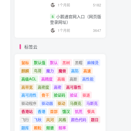
1个月前
5182
小鹅通官网入口（网页版
5
登录网址）
1个月前
3647
标签云
鼠标
默认值
默认
黑树
黑帽
麻辣烫
麒麟
鸟哥
魔力
魔兽
高防
高速
高级ACL
高精度
高端
高斯
高性能
高带宽
高密度
高密
高可靠性
高可用性
骨干
验证码
验证
驱逐
驱动程序
驱动器
驱动
马赛克
马斯克
香港站
香港
首部
饿汉
饥荒
餐具
飞行
飞秋
风河
风格
颜色代码
题目
题库
颗粒
频谱
频率