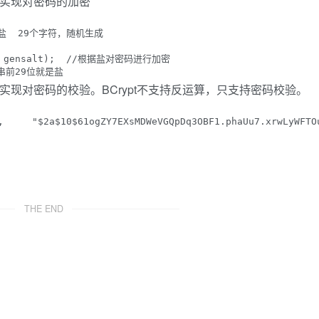
，实现对密码的加密
这个是盐  29个字符，随机生成

6", gensalt);  //根据盐对密码进行加密

字符串前29位就是盐
，实现对密码的校验。BCrypt不支持反运算，只支持密码校验。
,     "$2a$10$61ogZY7EXsMDWeVGQpDq3OBF1.phaUu7.xrwLyWFTO
THE END