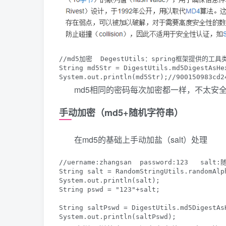
//md5加密  DegestUtils：spring框架提供的工具类
String md5Str = DigestUtils.md5DigestAsHex
System.out.println(md5Str);//900150983cd2
md5相同的密码每次加密都一样，不太安
手动加密（md5+随机字符串）
在md5的基础上手动加盐（salt）处理
//uername:zhangsan  password:123   salt
String salt = RandomStringUtils.random
System.out.println(salt);

String pswd = "123"+salt;

String saltPswd = DigestUtils.md5DigestAsH
System.out.println(saltPswd);