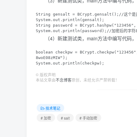
（3）新建测试类，main方法中编写代码
String gensalt = BCrypt.gensalt();//
System.out.println(gensalt);

String password = BCrypt.hashpw("12345
System.out.println(password);//加密后的
（4）新建测试类，main方法中编写代码
boolean checkpw = BCrypt.checkpw("123456"
8woE08zMIW");

System.out.println(checkpw);
©
版权声明
本站文章由
不念博客
原创，未经允许严禁转载！
技术笔记
# 加密
# salt
# 手动加密