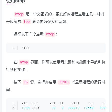
使用htop
是一个交互式的、更友好的进程查看工具，相对
htop
于传统的
命令更为强大和直观。
top
运行以下命令启动
：
htop
htop
在
界面，你可以使用箭头键和功能键来导航和执
htop
行各种操作。
按下
键，选择并启用
以显示进程的运行时
F6
TIME+
间。
PID USER      PRI  NI    VIRT    RES    SHR S
1234
 user      
20
0
200012
10560
8204
 R