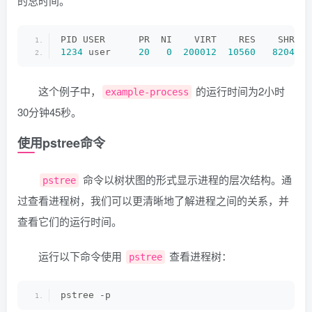
的总时间。
PID USER      PR  NI    VIRT    RES    SHR S 
1234
 user     
20
0
200012
10560
8204
 R 
这个例子中，
的运行时间为2小时
example-process
30分钟45秒。
使用pstree命令
命令以树状图的形式显示进程的层次结构。通
pstree
过查看进程树，我们可以更清晰地了解进程之间的关系，并
查看它们的运行时间。
运行以下命令使用
查看进程树：
pstree
pstree -p