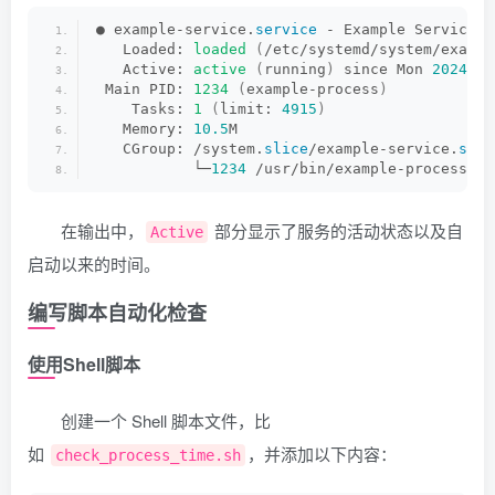
● example-service.
service
 - Example Service
   Loaded: 
loaded
(
/etc/systemd/system/exampl
   Active: 
active
(
running
)
 since Mon 
2024
-
03
 Main PID: 
1234
(
example-process
)
    Tasks: 
1
(
limit: 
4915
)
   Memory: 
10.5
M
   CGroup: /system.
slice
/example-service.
serv
           └─
1234
 /usr/bin/example-process
在输出中，
部分显示了服务的活动状态以及自
Active
启动以来的时间。
编写脚本自动化检查
使用Shell脚本
创建一个 Shell 脚本文件，比
如
，并添加以下内容：
check_process_time.sh