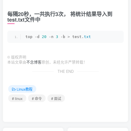
每隔20秒，一共执行3次， 将统计结果导入到
test.txt文件中
top -d 
20
 -n 
3
 -b 
>
 test.
txt
©
版权声明
本站文章由
不念博客
原创，未经允许严禁转载！
THE END
Linux教程
# linux
# 命令
# 面试