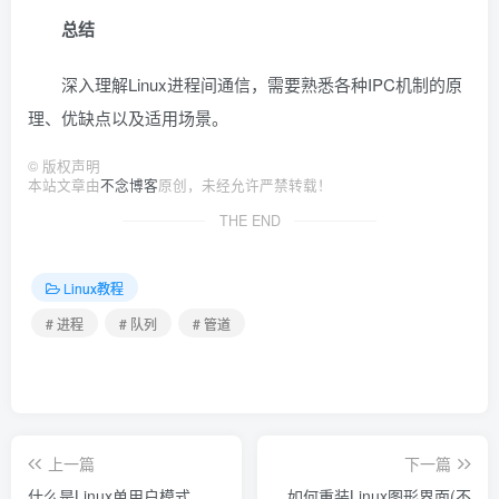
总结
深入理解Linux进程间通信，需要熟悉各种IPC机制的原
理、优缺点以及适用场景。
©
版权声明
本站文章由
不念博客
原创，未经允许严禁转载！
THE END
Linux教程
# 进程
# 队列
# 管道
上一篇
下一篇
什么是Linux单用户模式
如何重装Linux图形界面(不