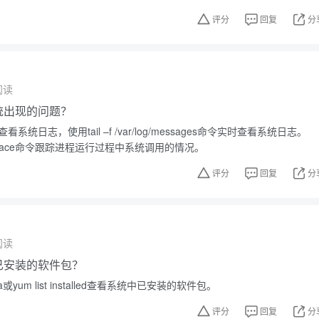
评分
回复
分
阅读
系统出现的问题？
看系统日志，使用tail –f /var/log/messages命令实时查看系统日志。
race命令跟踪进程运行过程中系统调用的情况。
评分
回复
分
阅读
中已安装的软件包？
或yum list installed查看系统中已安装的软件包。
评分
回复
分