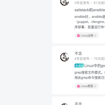
3年前发布
81次阅
saltstack和ansi
ansible好，an
（puppet、cfeng
序部署、批量运行命令
Linux运维
不念
4年前发布
76次阅
Linux中的
提问
grep搜索文件模式
用此grep命令搜索
Linux教程
不念