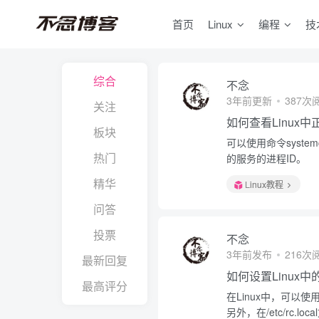
首页
Linux
编程
技
综合
不念
3年前更新
387次
关注
如何查看Linux
板块
可以使用命令system
热门
的服务的进程ID。
精华
Linux教程
问答
投票
不念
3年前发布
216次
最新回复
如何设置Linux
最高评分
在Linux中，可以使用命
另外，在/etc/rc