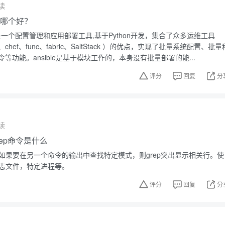
读
ble哪个好？
sible是一个配置管理和应用部署工具,基于Python开发，集合了众多运维工具
ine、chef、func、fabric、SaltStack ）的优点，实现了批量系统配置、批量
等功能。ansible是基于模块工作的，本身没有批量部署的能...
评分
回复
分
读
grep命令是什么
。如果要在另一个命令的输出中查找特定模式，则grep突出显示相关行。使
日志文件，特定进程等。
评分
回复
分