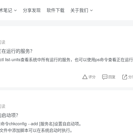
术笔记
分享发现
软件下载
关于我们
阅读
中正在运行的服务？
ctl list-units查看系统中所有运行的服务，也可以使用ps命令查看正在运行
评分
回复
分
阅读
中的启动项？
令chkconfig --add [服务名]设置自启动项。
.local文件中添加脚本可以在系统启动时执行。