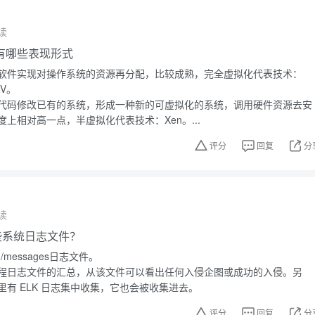
读
有哪些表现形式
软件实现对操作系统的资源再分配，比较成熟，完全虚拟化代表技术：
-V。
代码修改已有的系统，形成一种新的可虚拟化的系统，调用硬件资源去安
上相对高一点，半虚拟化代表技术：Xen。...
评分
回复
分
读
有哪些系统日志文件？
g/messages日志文件。
程日志文件的汇总，从该文件可以看出任何入侵企图或成功的入侵。另
有 ELK 日志集中收集，它也会被收集进去。
评分
回复
分