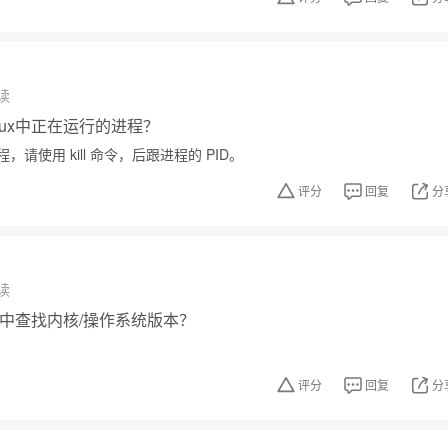
读
nux中正在运行的进程？
请使用 kill 命令，后跟进程的 PID。
评分
回复
分
读
ux中查找内核/操作系统版本？
评分
回复
分