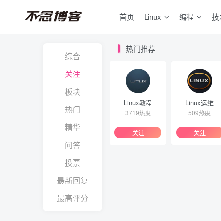
首页
Linux
编程
技
热门推荐
综合
关注
板块
Linux教程
Linux运维
热门
3719热度
509热度
精华
关注
关注
问答
投票
最新回复
最高评分