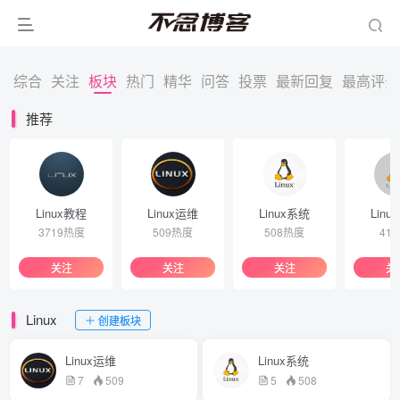
综合
关注
板块
热门
精华
问答
投票
最新回复
最高评分
推荐
Linux教程
Linux运维
Linux系统
Linu
3719热度
509热度
508热度
41
关注
关注
关注
关
Linux
创建板块
Linux运维
Linux系统
7
509
5
508